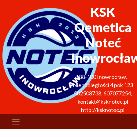
KSK
Qemetica
Noteć
Inowrocła
88-100
Inowrocław
,
Niepodległości 4 pok 123
502508738, 607077254
,
kontakt@ksknotec.pl
http://ksknotec.pl