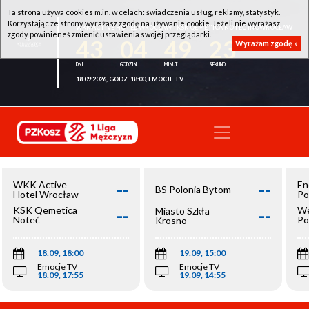
Ta strona używa cookies m.in. w celach: świadczenia usług, reklamy, statystyk.
Korzystając ze strony wyrażasz zgodę na używanie cookie. Jeżeli nie wyrażasz
WKK ACTIVE HOTEL WROCŁAW - KSK QEMETICA NOTEĆ INOWROCŁAW
zgody powinieneś zmienić ustawienia swojej przeglądarki.
43
04
49
23
Wyrażam zgodę »
18.09.2026, GODZ. 18:00, EMOCJE TV
--
--
WKK Active
En
BS Polonia Bytom
Hotel Wrocław
Po
--
--
KSK Qemetica
We
Miasto Szkła
Noteć
Po
Krosno
Inowrocław
Op
18.09, 18:00
19.09, 15:00
Emocje TV
Emocje TV
18.09, 17:55
19.09, 14:55