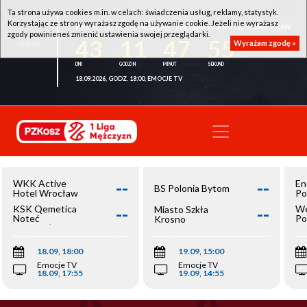
Ta strona używa cookies m.in. w celach: świadczenia usług, reklamy, statystyk.
Korzystając ze strony wyrażasz zgodę na używanie cookie. Jeżeli nie wyrażasz
WKK ACTIVE HOTEL WROCŁAW - KSK QEMETICA NOTEĆ INOWROCŁAW
zgody powinieneś zmienić ustawienia swojej przeglądarki.
43
11
47
55
Wyrażam zgodę »
18.09.2026, GODZ. 18:00, EMOCJE TV
--
--
WKK Active
En
BS Polonia Bytom
Hotel Wrocław
Po
--
--
KSK Qemetica
We
Miasto Szkła
Noteć
Po
Krosno
Inowrocław
Op
18.09, 18:00
19.09, 15:00
Emocje TV
Emocje TV
18.09, 17:55
19.09, 14:55