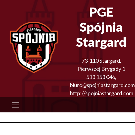
PGE
Spójnia
Stargard
73-110
Stargard
,
Pierwszej Brygady 1
513 153 046
,
biuro@spojniastargard.com
http://spojniastargard.com