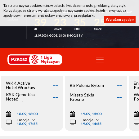
Ta strona używa cookies m.in. w celach: świadczenia usług, reklamy, statystyk.
Korzystając ze strony wyrażasz zgodę na używanie cookie. Jeżeli nie wyrażasz
WKK ACTIVE HOTEL WROCŁAW - KSK QEMETICA NOTEĆ INOWROCŁAW
zgody powinieneś zmienić ustawienia swojej przeglądarki.
39
23
35
25
Wyrażam zgodę »
18.09.2026, GODZ. 18:00, EMOCJE TV
--
--
WKK Active
En
BS Polonia Bytom
Hotel Wrocław
Po
--
--
KSK Qemetica
We
Miasto Szkła
Noteć
Po
Krosno
Inowrocław
Op
18.09, 18:00
19.09, 15:00
Emocje TV
Emocje TV
18.09, 17:55
19.09, 14:55