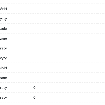
iórki
ysty
faule
zone
traty
wyty
bloki
mane
traty
0
raty
0