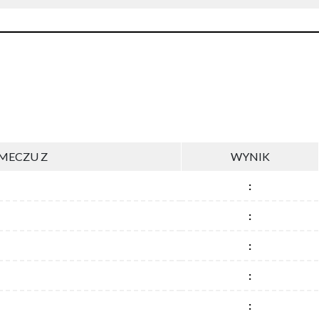
MECZU Z
WYNIK
:
:
:
:
: