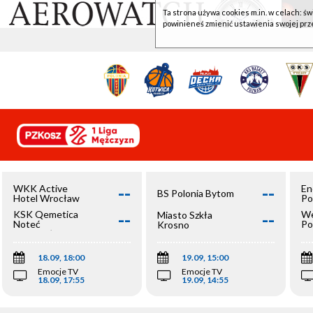
Ta strona używa cookies m.in. w celach: św
powinieneś zmienić ustawienia swojej prz
--
--
WKK Active
En
BS Polonia Bytom
Hotel Wrocław
Po
--
--
KSK Qemetica
We
Miasto Szkła
Noteć
Po
Krosno
Inowrocław
Op
18.09, 18:00
19.09, 15:00
Emocje TV
Emocje TV
18.09, 17:55
19.09, 14:55