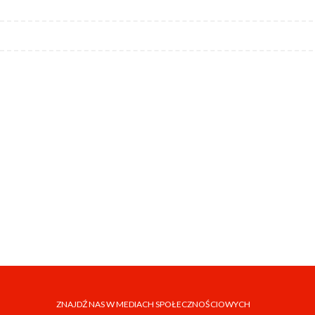
ZNAJDŹ NAS W MEDIACH SPOŁECZNOŚCIOWYCH