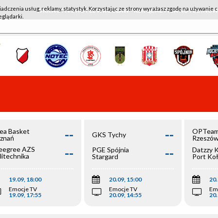
iadczenia usług, reklamy, statystyk. Korzystając ze strony wyrażasz zgodę na używanie c
WKK ACTIVE HOTEL WROCŁAW - KSK QEMETICA NOTEĆ IN
eglądarki.
--
--
ea Basket
OPTeam
GKS Tychy
znań
Rzeszó
--
--
egree AZS
PGE Spójnia
Datzzy 
litechnika
Stargard
Port Ko
olska
19.09, 18:00
20.09, 15:00
20.
Emocje TV
Emocje TV
Em
19.09, 17:55
20.09, 14:55
20.