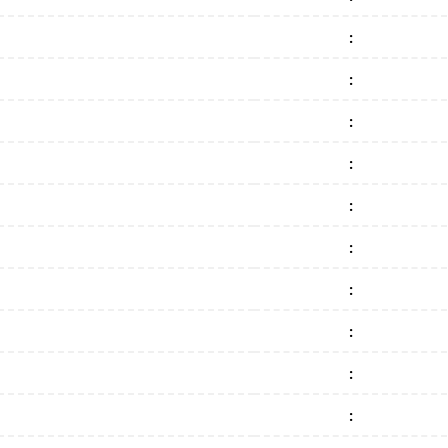
:
:
:
:
:
:
:
:
:
: