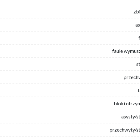
zb
as
faule wymus
s
przech
bloki otrzy
asysty/s
przechwyty/st