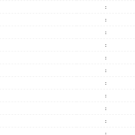
:
:
:
:
:
:
:
:
:
:
: