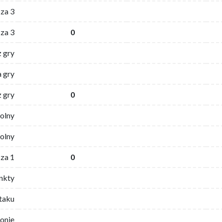
za 3
za 3
0
z gry
 gry
z gry
0
wolny
olny
za 1
0
nkty
ataku
ronie