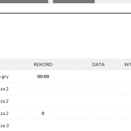
REKORD
DATA
W 
s gry
00:00
 za 2
za 2
za 2
0
 za 3